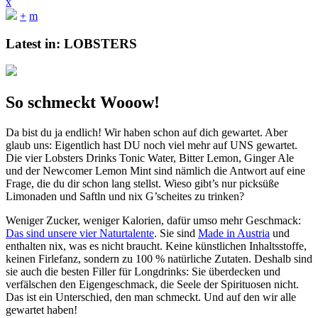
x
+
m
Latest in:
LOBSTERS
So schmeckt Wooow!
Da bist du ja endlich! Wir haben schon auf dich gewartet. Aber
glaub uns: Eigentlich hast DU noch viel mehr auf UNS gewartet.
Die vier Lobsters Drinks Tonic Water, Bitter Lemon, Ginger Ale
und der Newcomer Lemon Mint sind nämlich die Antwort auf eine
Frage, die du dir schon lang stellst. Wieso gibt’s nur picksüße
Limonaden und Saftln und nix G’scheites zu trinken?
Weniger Zucker, weniger Kalorien, dafür umso mehr Geschmack:
Das sind unsere vier Naturtalente
. Sie sind
Made in Austria
und
enthalten nix, was es nicht braucht. Keine künstlichen Inhaltsstoffe,
keinen Firlefanz, sondern zu 100 % natürliche Zutaten. Deshalb sind
sie auch die besten Filler für Longdrinks: Sie überdecken und
verfälschen den Eigengeschmack, die Seele der Spirituosen nicht.
Das ist ein Unterschied, den man schmeckt. Und auf den wir alle
gewartet haben!