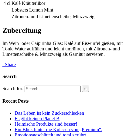
4 cl
Kalê Kräuterlikör
Lobsters Lemon Mint
Zitronen- und Limettenscheibe, Minzzweig
Zubereitung
Im Wein- oder Caipirinha-Glas: Kalê auf Eiswürfel gießen, mit
Tonic Water auffüllen und leicht umrühren, mit Zitronen- und
Limettenscheibe & Minzzweig als Garnitur servieren.
Share
Search
Search for:
Recent Posts
Das Leben ist kein Zuckerschlecken
Es gibt keinen Planet B
Heimische Produkte sind besser!
Ein Blick hinter die Kulissen von „Premium“.
Emotionsgeschüttelt und total gerührt