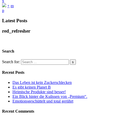
x
+
m
p
Latest Posts
red_refresher
Search
Search for:
Recent Posts
Das Leben ist kein Zuckerschlecken
Es gibt keinen Planet B
Heimische Produkte sind besser!
Ein Blick hinter die Kulissen von „Premium“.
Emotionsgeschüttelt und total gerührt
Recent Comments