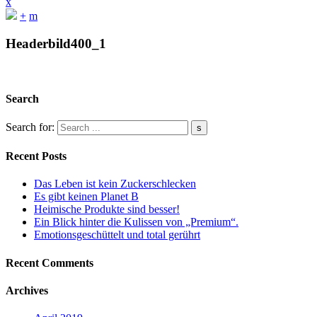
x
+
m
Headerbild400_1
Search
Search for:
Recent Posts
Das Leben ist kein Zuckerschlecken
Es gibt keinen Planet B
Heimische Produkte sind besser!
Ein Blick hinter die Kulissen von „Premium“.
Emotionsgeschüttelt und total gerührt
Recent Comments
Archives