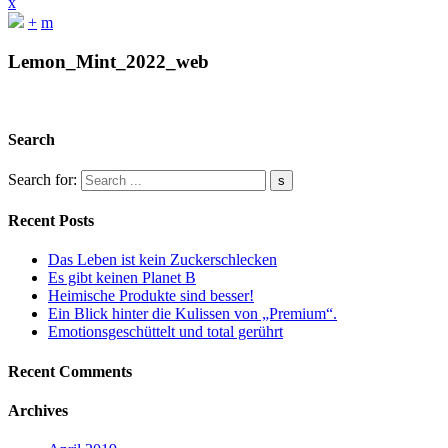
x
+
m
Lemon_Mint_2022_web
Search
Search for:
Recent Posts
Das Leben ist kein Zuckerschlecken
Es gibt keinen Planet B
Heimische Produkte sind besser!
Ein Blick hinter die Kulissen von „Premium“.
Emotionsgeschüttelt und total gerührt
Recent Comments
Archives