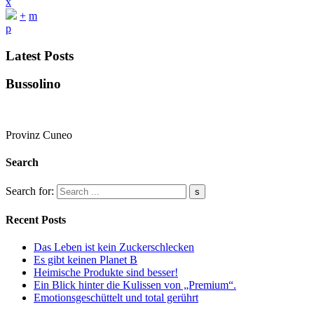
x
+
m
p
Latest Posts
Bussolino
Provinz Cuneo
Search
Search for:
Recent Posts
Das Leben ist kein Zuckerschlecken
Es gibt keinen Planet B
Heimische Produkte sind besser!
Ein Blick hinter die Kulissen von „Premium“.
Emotionsgeschüttelt und total gerührt