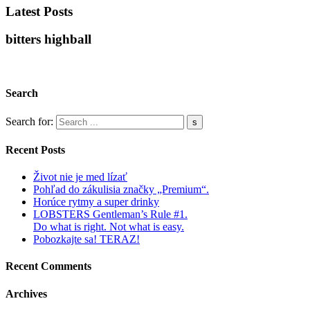
Latest Posts
bitters highball
Search
Search for:
Recent Posts
Život nie je med lízať
Pohľad do zákulisia značky „Premium“.
Horúce rytmy a super drinky
LOBSTERS Gentleman’s Rule #1.
Do what is right. Not what is easy.
Pobozkajte sa! TERAZ!
Recent Comments
Archives