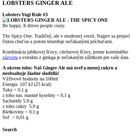
LOBSTERS GINGER ALE
Lobsters Yogi Rule #3
Be happy. It drives people crazy.
The Spicy One. Tradičný, ale v modernej verzii. Najprv sa prejaví
čistou chuťou a potom triumfuje nečakanými príchuťami.
Kombinácia jablkovej šťavy, citrónovej šťavy, jemne korenistého
zázvoru
a extraktu z ginkga je nečakaným zážitkom pre vaše ústa.
A okrem toho: Náš Ginger Ale má oveľa menej cukru a
neobsahuje žiadne sladidlá!
Výživové hodnoty na 100ml
Energia 107 kJ (25 kcal)
Tuky < 0,1 g
z toho nas. mastné kyseliny < 0,1 g
Sacharidy 5,9 g
z toho cukry 5,9 g
Bielkoviny < 0,1 g
Soľ < 0,01 g
Search