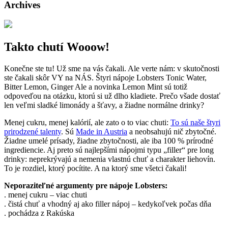
Archives
Takto chutí Wooow!
Konečne ste tu! Už sme na vás čakali. Ale verte nám: v skutočnosti
ste čakali skôr VY na NÁS. Štyri nápoje Lobsters Tonic Water,
Bitter Lemon, Ginger Ale a novinka Lemon Mint sú totiž
odpoveďou na otázku, ktorú si už dlho kladiete. Prečo všade dostať
len veľmi sladké limonády a šťavy, a žiadne normálne drinky?
Menej cukru, menej kalórií, ale zato o to viac chuti:
To sú naše štyri
prirodzené talenty
. Sú
Made in Austria
a neobsahujú nič zbytočné.
Žiadne umelé prísady, žiadne zbytočnosti, ale iba 100 % prírodné
ingrediencie. Aj preto sú najlepšími nápojmi typu „filler“ pre long
drinky: neprekrývajú a nemenia vlastnú chuť a charakter liehovín.
To je rozdiel, ktorý pocítite. A na ktorý sme všetci čakali!
Neporaziteľné argumenty pre nápoje Lobsters:
. menej cukru – viac chuti
. čistá chuť a vhodný aj ako filler nápoj – kedykoľvek počas dňa
. pochádza z Rakúska