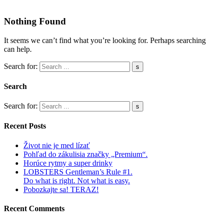
Nothing Found
It seems we can’t find what you’re looking for. Perhaps searching
can help.
Search for:
Search
Search for:
Recent Posts
Život nie je med lízať
Pohľad do zákulisia značky „Premium“.
Horúce rytmy a super drinky
LOBSTERS Gentleman’s Rule #1.
Do what is right. Not what is easy.
Pobozkajte sa! TERAZ!
Recent Comments