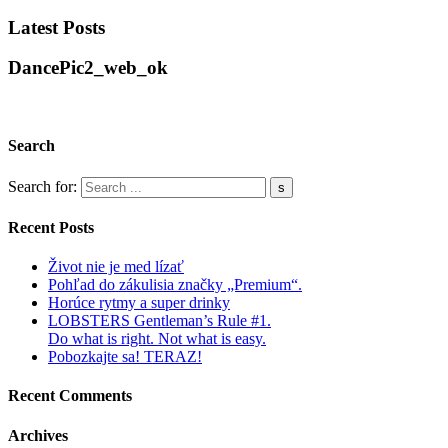
Latest Posts
DancePic2_web_ok
Search
Search for:
Recent Posts
Život nie je med lízať
Pohľad do zákulisia značky „Premium“.
Horúce rytmy a super drinky
LOBSTERS Gentleman’s Rule #1.
Do what is right. Not what is easy.
Pobozkajte sa! TERAZ!
Recent Comments
Archives