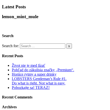
Latest Posts
lemon_mint_mule
Search
Search for:
Recent Posts
Život nie je med lízať
Pohľad do zákulisia značky „Premium“.
Horúce rytmy a super drinky
LOBSTERS Gentleman’s Rule #1.
Do what is right. Not what is easy.
Pobozkajte sa! TERAZ!
Recent Comments
Archives