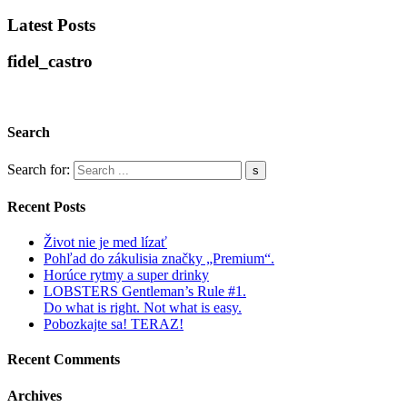
Latest Posts
fidel_castro
Search
Search for:
Recent Posts
Život nie je med lízať
Pohľad do zákulisia značky „Premium“.
Horúce rytmy a super drinky
LOBSTERS Gentleman’s Rule #1.
Do what is right. Not what is easy.
Pobozkajte sa! TERAZ!
Recent Comments
Archives