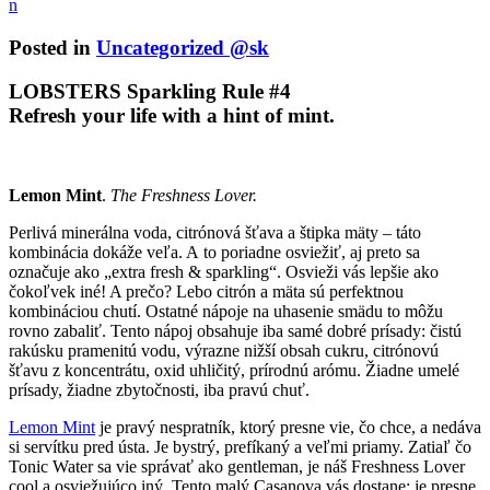
n
Posted in
Uncategorized @sk
LOBSTERS Sparkling Rule #4
Refresh your life with a hint of mint.
Lemon Mint
.
The Freshness Lover.
Perlivá minerálna voda, citrónová šťava a štipka mäty – táto
kombinácia dokáže veľa. A to poriadne osviežiť, aj preto sa
označuje ako „extra fresh & sparkling“. Osvieži vás lepšie ako
čokoľvek iné! A prečo? Lebo citrón a mäta sú perfektnou
kombináciou chutí. Ostatné nápoje na uhasenie smädu to môžu
rovno zabaliť. Tento nápoj obsahuje iba samé dobré prísady: čistú
rakúsku pramenitú vodu, výrazne nižší obsah cukru, citrónovú
šťavu z koncentrátu, oxid uhličitý, prírodnú arómu. Žiadne umelé
prísady, žiadne zbytočnosti, iba pravú chuť.
Lemon Mint
je pravý nespratník, ktorý presne vie, čo chce, a nedáva
si servítku pred ústa. Je bystrý, prefíkaný a veľmi priamy. Zatiaľ čo
Tonic Water sa vie správať ako gentleman, je náš Freshness Lover
cool a osviežujúco iný. Tento malý Casanova vás dostane: je presne