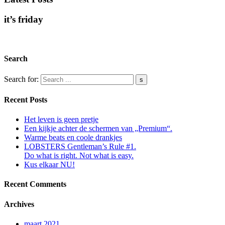
it’s friday
Search
Search for:
Recent Posts
Het leven is geen pretje
Een kijkje achter de schermen van „Premium“.
Warme beats en coole drankjes
LOBSTERS Gentleman’s Rule #1.
Do what is right. Not what is easy.
Kus elkaar NU!
Recent Comments
Archives
maart 2021