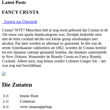
Latest Posts
FANCY CRUSTA
Zurück zur Übersicht
Crusta? WTF? Misschien heb je nog nooit gehoord dat Crustas in de
19e eeuw een aparte drankcategorie was. Destijds bedoelde men
met de term cocktail slechts een kleine groep mixdrankjes met
alcohol. Pas later werden ze allemaal zo genoemd. In één van de
eerste Amerikaanse vakboeken uit 1862, worden de Crustas herleid
tot een Spaanse cateraar genaamd Santina, die drankjes samenstelde
in New Orleans. Waaronder de Brandy Crusta en Fancy Brandy
Cocktail. Alleen toen, nog helaas zonder Lobsters Ginger Ale – het
was nog niet beschikbaar.
Die Zutaten
3 cl
bruine Rum
2 cl
Cointreau
4 cl
verse sinaasappelsap