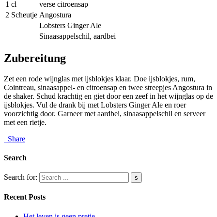
1 cl
verse citroensap
2 Scheutje
Angostura
Lobsters Ginger Ale
Sinaasappelschil, aardbei
Zubereitung
Zet een rode wijnglas met ijsblokjes klaar. Doe ijsblokjes, rum,
Cointreau, sinaasappel- en citroensap en twee streepjes Angostura in
de shaker. Schud krachtig en giet door een zeef in het wijnglas op de
ijsblokjes. Vul de drank bij met Lobsters Ginger Ale en roer
voorzichtig door. Garneer met aardbei, sinaasappelschil en serveer
met een rietje.
Share
Search
Search for:
Recent Posts
Het leven is geen pretje