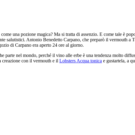
a come una pozione magica? Ma si tratta di assenzio. E come tale è popol
amente salutistici. Antonio Benedetto Carpano, che preparò il vermouth a
egozio di Carpano era aperto 24 ore al giorno.
e parte nel mondo, perché il vino alle erbe è una tendenza molto diffusa
a creazione con il vermouth e il
Lobsters Acqua tonica
e gustartela, a q