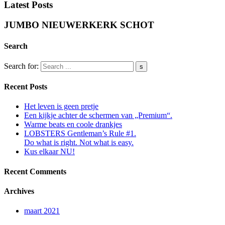
Latest Posts
JUMBO NIEUWERKERK SCHOT
Search
Search for:
Recent Posts
Het leven is geen pretje
Een kijkje achter de schermen van „Premium“.
Warme beats en coole drankjes
LOBSTERS Gentleman’s Rule #1.
Do what is right. Not what is easy.
Kus elkaar NU!
Recent Comments
Archives
maart 2021